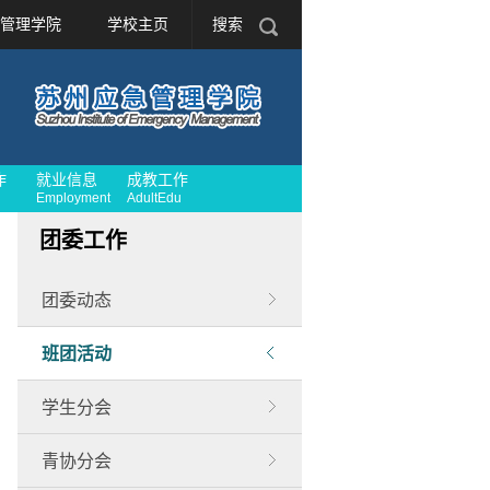
管理学院
学校主页
搜索
作
就业信息
成教工作
Employment
AdultEdu
团委工作
团委动态
班团活动
学生分会
青协分会