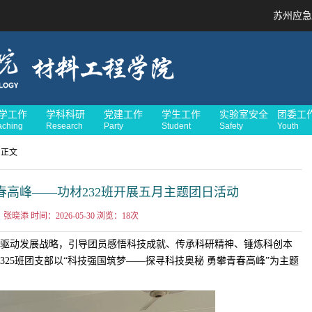
苏州应急
学工作
学科科研
党建工作
学生工作
实验室安全
团委工
aching
Research
Party
Student
Safety
Youth
 正文
春高峰——功材232班开展五月主题团日活动
张晓添 时间：2026-05-30 浏览：
18
次
驱动发展战略，引导团员感悟科技成就、传承科研精神、锤炼科创本
2325班团支部以“科技强国筑梦——探寻科技奥秘 勇攀青春高峰”为主题