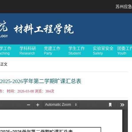
苏州应急
学工作
学科科研
党建工作
学生工作
实验室安全
团委工
aching
Research
Party
Student
Safety
Youth
 正文
025-2026学年第二学期旷课汇总表
布： 时间：2026-03-08 浏览：
384
次