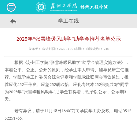
学工在线
2025年“张雪峰暖风助学”助学金推荐名单公示
发布者： [发表时间]：2025-11-16 [来源]： [浏览次数]：
248
根据《
苏州
工学院
“张雪峰暖风助学”助学金管理实施办法》，
本着公平、公正、公开的原则，经学生本人申请、辅导员班主任推
荐、学院学生工作委员会综合评定和学院党政联席会审议通过，推
荐
应化
王伟良
、应急
胡欣怡
、应化专转本
张婉
共
位同学
252
252
252
3
为
年
“张雪峰暖风助学”助学金获得者，现予以公示，公示期
2025
3
天。
若有异议，请于
月
日
前向学院学工办反映，电话
11
1
8
16:00
0512-
。
52251766